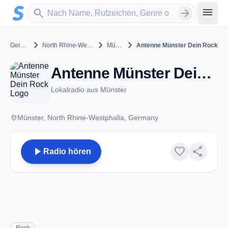
Zum Hauptinhalt springen
Sender suchen
menu
search
arrow_forward
chevron_right
chevron_right
chevron_right
Germany
North Rhine-Westphalia
Münster
Antenne Münster Dein Rock
Antenne Münster Dein Rock - Münster
Lokalradio aus Münster
place
Münster, North Rhine-Westphalia, Germany
play_arrow
favorite
share
Radio hören