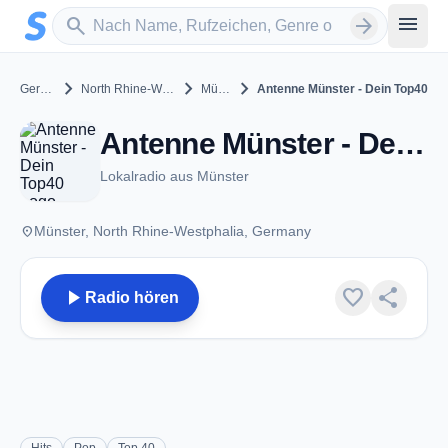
Zum Hauptinhalt springen
Sender suchen
menu
search
arrow_forward
chevron_right
chevron_right
chevron_right
Germany
North Rhine-Westphalia
Münster
Antenne Münster - Dein Top40
Antenne Münster - Dein Top40 - Münster
Lokalradio aus Münster
place
Münster, North Rhine-Westphalia, Germany
play_arrow
favorite
share
Radio hören