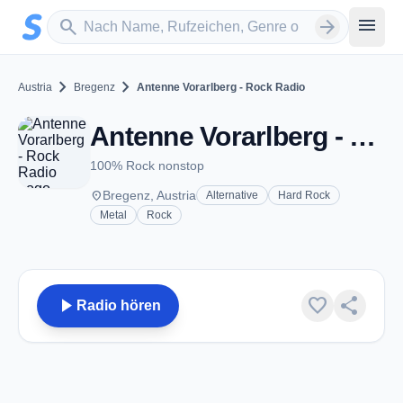
Zum Hauptinhalt springen
Sender suchen
menu
search
arrow_forward
chevron_right
chevron_right
Austria
Bregenz
Antenne Vorarlberg - Rock Radio
Antenne Vorarlberg - Rock Radio - Bregenz
100% Rock nonstop
place
Bregenz, Austria
Alternative
Hard Rock
Metal
Rock
play_arrow
favorite
share
Radio hören