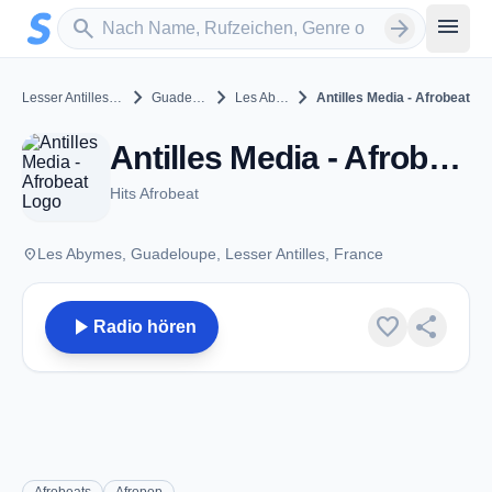
Zum Hauptinhalt springen
Sender suchen
menu
search
arrow_forward
chevron_right
chevron_right
chevron_right
Lesser Antilles, France
Guadeloupe
Les Abymes
Antilles Media - Afrobeat
Antilles Media - Afrobeat - Les Abymes
Hits Afrobeat
place
Les Abymes, Guadeloupe, Lesser Antilles, France
play_arrow
favorite
share
Radio hören