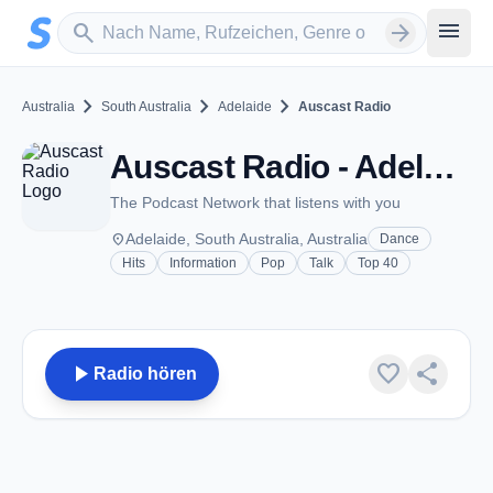
Zum Hauptinhalt springen
Sender suchen
menu
search
arrow_forward
chevron_right
chevron_right
chevron_right
Australia
South Australia
Adelaide
Auscast Radio
Auscast Radio - Adelaide, SA
The Podcast Network that listens with you
place
Adelaide, South Australia, Australia
Dance
Hits
Information
Pop
Talk
Top 40
play_arrow
favorite
share
Radio hören