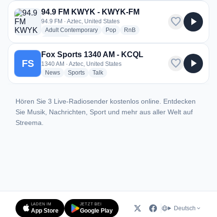
94.9 FM KWYK - KWYK-FM
favorite
play_arrow
94.9 FM · Aztec, United States
radio stations
radio stations
radio stations
Adult Contemporary
Pop
RnB
more genres for 94.9 FM KWYK - KWYK-FM
+1
more
Fox Sports 1340 AM - KCQL
favorite
play_arrow
FS
1340 AM · Aztec, United States
radio stations
radio stations
radio stations
News
Sports
Talk
Hören Sie 3 Live-Radiosender kostenlos online. Entdecken
Sie Musik, Nachrichten, Sport und mehr aus aller Welt auf
Streema.
LADEN IM
JETZT BEI
Deutsch
App Store
Google Play