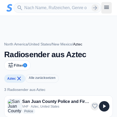
Zum Hauptinhalt springen
Sender suchen
menu
search
arrow_forward
North America
/
United States
/
New Mexico
/
Aztec
Radiosender aus Aztec
tune
Filter
1
close
Alle zurücksetzen
Aztec
3 Radiosender aus Aztec
3 Radiosender aus Aztec
San Juan County Police and Fire Dispatch
favorite
play_arrow
VHF · Aztec, United States
radio stations
Police