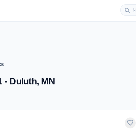
Sender
search
CB
 - Duluth, MN
favorite