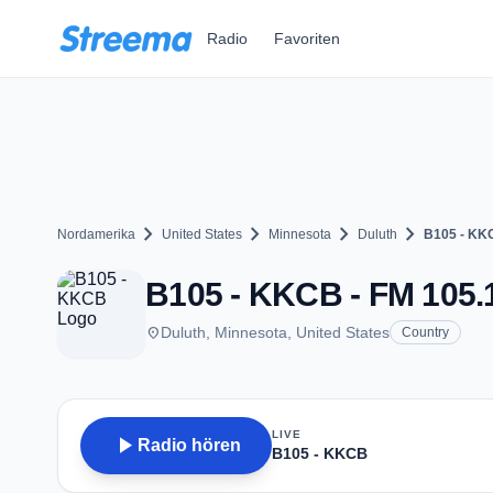
Zum Hauptinhalt springen
Radio
Favoriten
chevron_right
chevron_right
chevron_right
chevron_right
Nordamerika
United States
Minnesota
Duluth
B105 - KK
B105 - KKCB - FM 105.1
place
Duluth, Minnesota, United States
Country
LIVE
play_arrow
Radio hören
B105 - KKCB