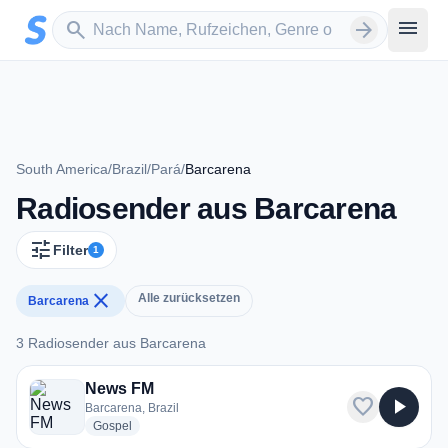
Zum Hauptinhalt springen
Sender suchen
menu
search
arrow_forward
South America
/
Brazil
/
Pará
/
Barcarena
Radiosender aus Barcarena
tune
Filter
1
close
Alle zurücksetzen
Barcarena
3 Radiosender aus Barcarena
3 Radiosender aus Barcarena
News FM
favorite
play_arrow
Barcarena, Brazil
radio stations
Gospel