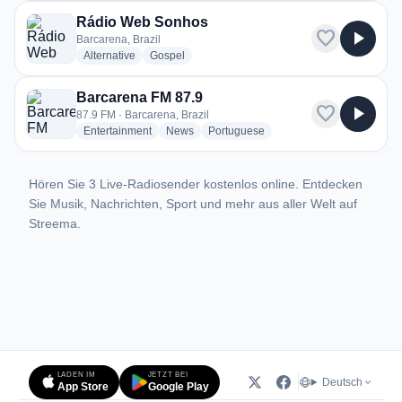
Rádio Web Sonhos
favorite
play_arrow
Barcarena, Brazil
radio stations
radio stations
Alternative
Gospel
Barcarena FM 87.9
favorite
play_arrow
87.9 FM · Barcarena, Brazil
radio stations
radio stations
radio stations
Entertainment
News
Portuguese
Hören Sie 3 Live-Radiosender kostenlos online. Entdecken
Sie Musik, Nachrichten, Sport und mehr aus aller Welt auf
Streema.
LADEN IM
JETZT BEI
Deutsch
App Store
Google Play