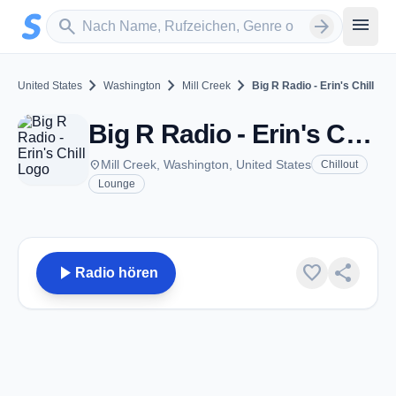
Zum Hauptinhalt springen
Sender suchen
menu
search
arrow_forward
chevron_right
chevron_right
chevron_right
United States
Washington
Mill Creek
Big R Radio - Erin's Chill
Big R Radio - Erin's Chill - Mill Creek, WA
place
Mill Creek, Washington, United States
Chillout
Lounge
play_arrow
favorite
share
Radio hören