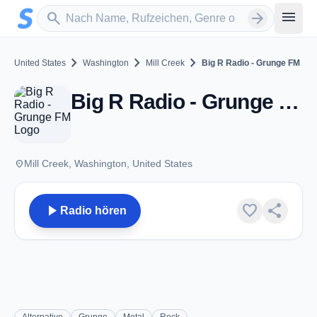
Zum Hauptinhalt springen
Sender suchen
menu
search
arrow_forward
chevron_right
chevron_right
chevron_right
United States
Washington
Mill Creek
Big R Radio - Grunge FM
Big R Radio - Grunge FM - Mill Creek, WA
place
Mill Creek, Washington, United States
play_arrow
favorite
share
Radio hören