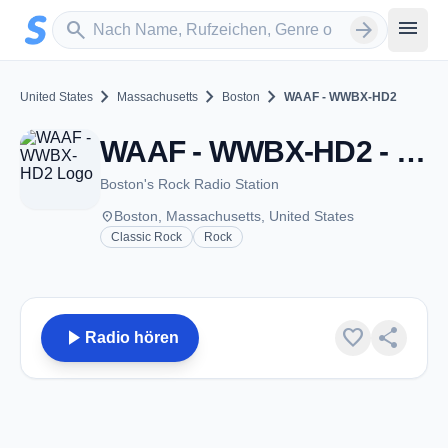
Zum Hauptinhalt springen
Sender suchen
menu
search
arrow_forward
chevron_right
chevron_right
chevron_right
United States
Massachusetts
Boston
WAAF - WWBX-HD2
WAAF - WWBX-HD2 - FM 104.1 - Boston, MA
Boston's Rock Radio Station
place
Boston, Massachusetts, United States
Classic Rock
Rock
play_arrow
favorite
share
Radio hören