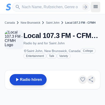
Zum Hauptinhalt springen
Sender suchen
menu
search
arrow_forward
chevron_right
chevron_right
chevron_right
Canada
New Brunswick
Saint John
Local 107.3 FM - CFMH
Local 107.3 FM - CFMH - FM 107.3 - Saint John, NB
Radio by and for Saint John
place
Saint John, New Brunswick, Canada
College
Entertainment
Talk
Variety
play_arrow
favorite
share
Radio hören