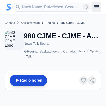
Zum Hauptinhalt springen
Sender suchen
menu
search
arrow_forward
chevron_right
chevron_right
chevron_right
Canada
Saskatchewan
Regina
980 CJME - CJME
980 CJME - CJME - AM 980 - Regina, SK
News Talk Sports
place
Regina, Saskatchewan, Canada
News
Sports
Talk
play_arrow
favorite
share
Radio hören