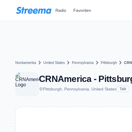
Zum Hauptinhalt springen
Radio
Favoriten
chevron_right
chevron_right
chevron_right
chevron_right
Nordamerika
United States
Pennsylvania
Pittsburgh
CRN
CRNAmerica - Pittsbur
place
Pittsburgh, Pennsylvania, United States
Talk