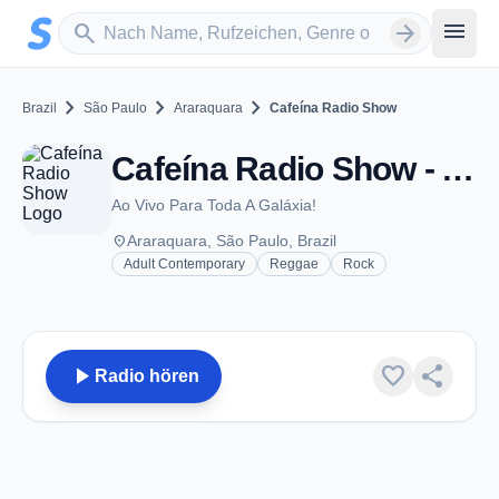
Zum Hauptinhalt springen
Sender suchen
menu
search
arrow_forward
chevron_right
chevron_right
chevron_right
Brazil
São Paulo
Araraquara
Cafeína Radio Show
Cafeína Radio Show - Araraquara
Ao Vivo Para Toda A Galáxia!
place
Araraquara, São Paulo, Brazil
Adult Contemporary
Reggae
Rock
play_arrow
favorite
share
Radio hören