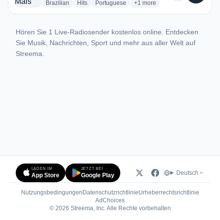
radio stations
radio stations
radio stations
more genres for Rádio Mais 
Brazilian
Hits
Portuguese
+1
more
Hören Sie 1 Live-Radiosender kostenlos online. Entdecken
Sie Musik, Nachrichten, Sport und mehr aus aller Welt auf
Streema.
LADEN IM
JETZT BEI
Deutsch
App Store
Google Play
Nutzungsbedingungen
Datenschutzrichtlinie
Urheberrechtsrichtlinie
(öffnet in neuem Tab)
AdChoices
© 2026 Streema, Inc. Alle Rechte vorbehalten