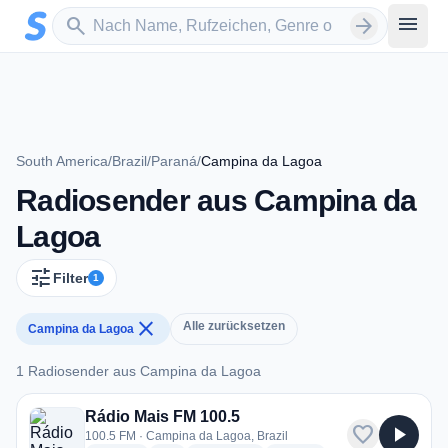
Zum Hauptinhalt springen
Sender suchen
menu
search
arrow_forward
South America
/
Brazil
/
Paraná
/
Campina da Lagoa
Radiosender aus Campina da
Lagoa
tune
Filter
1
close
Alle zurücksetzen
Campina da Lagoa
1 Radiosender aus Campina da Lagoa
1 Radiosender aus Campina da Lagoa
Rádio Mais FM 100.5
favorite
play_arrow
100.5 FM · Campina da Lagoa, Brazil