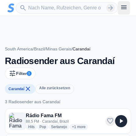
Zum Hauptinhalt springen
Sender suchen
menu
search
arrow_forward
South America
/
Brazil
/
Minas Gerais
/
Carandaí
Radiosender aus Carandaí
tune
Filter
1
close
Alle zurücksetzen
Carandaí
3 Radiosender aus Carandaí
3 Radiosender aus Carandaí
Rádio Fama FM
favorite
play_arrow
88.5 FM · Carandaí, Brazil
radio stations
radio stations
radio stations
more genres for Rádio Fama FM
Hits
Pop
Sertanejo
+1
more