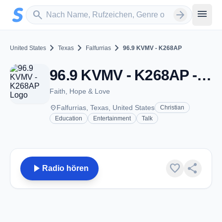
Zum Hauptinhalt springen
Sender suchen
menu
search
arrow_forward
chevron_right
chevron_right
chevron_right
United States
Texas
Falfurrias
96.9 KVMV - K268AP
96.9 KVMV - K268AP - FM 101.5 - Falfurrias, TX
Faith, Hope & Love
place
Falfurrias, Texas, United States
Christian
Education
Entertainment
Talk
play_arrow
favorite
share
Radio hören