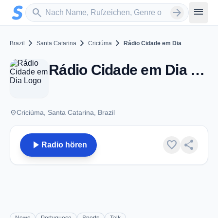
Zum Hauptinhalt springen
Sender suchen
menu
search
arrow_forward
chevron_right
chevron_right
chevron_right
Brazil
Santa Catarina
Criciúma
Rádio Cidade em Dia
Rádio Cidade em Dia - FM 89.1 - Criciúma
place
Criciúma, Santa Catarina, Brazil
play_arrow
favorite
share
Radio hören