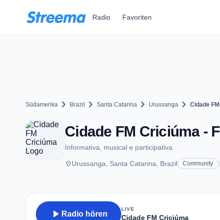
Zum Hauptinhalt springen
Radio
Favoriten
chevron_right
chevron_right
chevron_right
chevron_right
Südamerika
Brazil
Santa Catarina
Urussanga
Cidade FM
Cidade FM Criciúma - 
Informativa, musical e participativa
place
Urussanga, Santa Catarina, Brazil
Community
LIVE
play_arrow
Radio hören
Cidade FM Criciúma