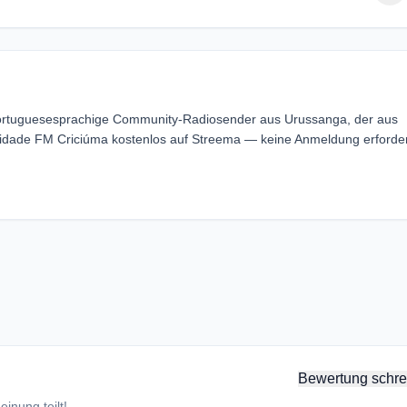
Portuguesesprachige Community-Radiosender aus Urussanga, der aus
Cidade FM Criciúma kostenlos auf Streema — keine Anmeldung erforder
Bewertung schre
inung teilt!