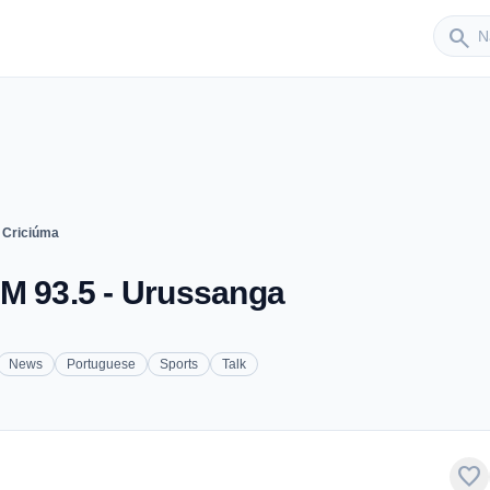
Sender
search
 Criciúma
FM 93.5 - Urussanga
News
Portuguese
Sports
Talk
favorite