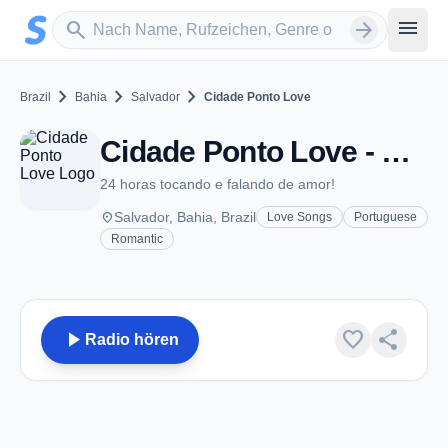
Zum Hauptinhalt springen
Sender suchen
menu
search
arrow_forward
chevron_right
chevron_right
chevron_right
Brazil
Bahia
Salvador
Cidade Ponto Love
Cidade Ponto Love - Salvador
24 horas tocando e falando de amor!
place
Salvador, Bahia, Brazil
Love Songs
Portuguese
Romantic
play_arrow
favorite
share
Radio hören