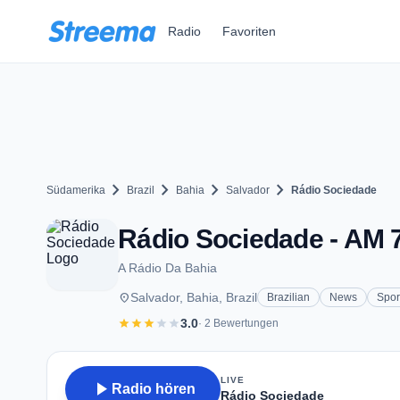
Zum Hauptinhalt springen
Radio
Favoriten
chevron_right
chevron_right
chevron_right
chevron_right
Südamerika
Brazil
Bahia
Salvador
Rádio Sociedade
Rádio Sociedade - AM 7
A Rádio Da Bahia
place
Salvador, Bahia, Brazil
Brazilian
News
Spor
star
star
star
star
star
3.0
· 2 Bewertungen
LIVE
play_arrow
Radio hören
Rádio Sociedade