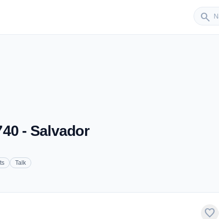
Sender
search
40 - Salvador
ts
Talk
favorite