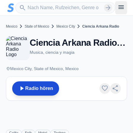
Zum Hauptinhalt springen
Sender suchen
menu
search
arrow_forward
chevron_right
chevron_right
chevron_right
Mexico
State of Mexico
Mexico City
Ciencia Arkana Radio
Ciencia Arkana Radio - Mexico City
Musica, ciencia y magia
place
Mexico City, State of Mexico, Mexico
play_arrow
favorite
share
Radio hören