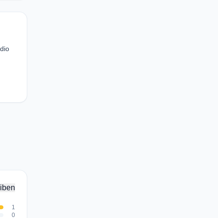
dio
iben
1
0