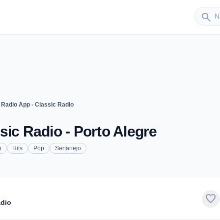
Sender
search
 Radio App - Classic Radio
sic Radio - Porto Alegre
n
Hits
Pop
Sertanejo
favorite
adio