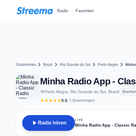
Zum Hauptinhalt springen
Radio
Favoriten
chevron_right
chevron_right
chevron_right
chevron_right
Südamerika
Brazil
Rio Grande do Sul
Porto Alegre
Minha
Minha Radio App - Clas
place
Porto Alegre, Rio Grande do Sul, Brazil
Brazilia
star
star
star
star
star
5.0
· 1 Bewertungen
LIVE
play_arrow
Radio hören
Minha Radio App - Classic R