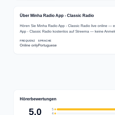
Über Minha Radio App - Classic Radio
Hören Sie Minha Radio App - Classic Radio live online — e
App - Classic Radio kostenlos auf Streema — keine Anmeld
FREQUENZ
SPRACHE
Online only
Portuguese
Hörerbewertungen
5.0
5
star
4
star