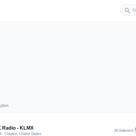
Sender
search
ayton
Clayton
 Radio - KLMX
f
30 listeners
 · Clayton, United States