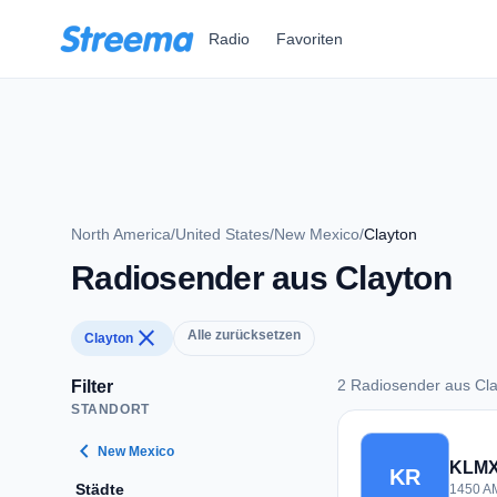
Zum Hauptinhalt springen
Radio
Favoriten
North America
/
United States
/
New Mexico
/
Clayton
Radiosender aus Clayton
close
Alle zurücksetzen
Clayton
2 Radiosender aus Cl
Filter
STANDORT
2 Radiosender aus 
chevron_left
New Mexico
KLMX
KR
Städte
1450 AM