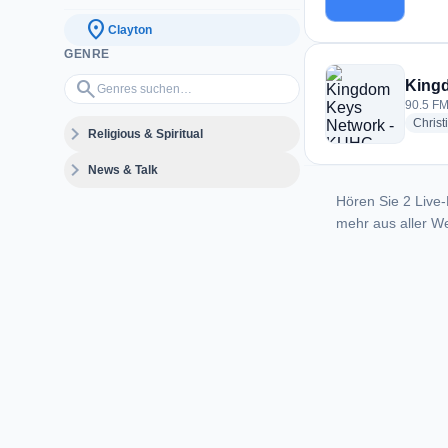
location_on
Clayton
GENRE
Genres suchen…
search
King
90.5 FM
Christ
expand_more
Religious & Spiritual
expand_more
News & Talk
Hören Sie 2 Live-
mehr aus aller We