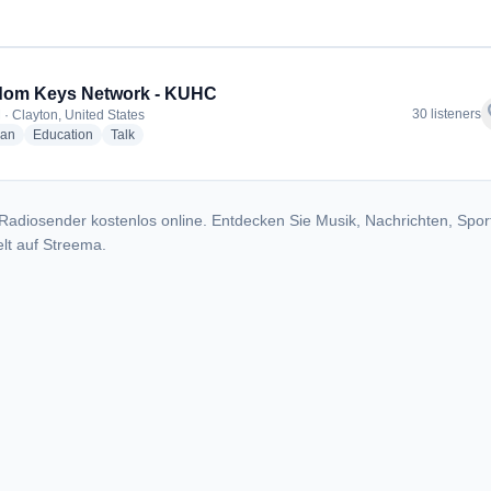
dom Keys Network - KUHC
f
30 listeners
 · Clayton, United States
radio stations
radio stations
radio stations
ian
Education
Talk
Radiosender kostenlos online. Entdecken Sie Musik, Nachrichten, Spor
lt auf Streema.