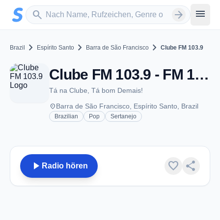
Zum Hauptinhalt springen
Sender suchen
menu
search
arrow_forward
chevron_right
chevron_right
chevron_right
Brazil
Espírito Santo
Barra de São Francisco
Clube FM 103.9
Clube FM 103.9 - FM 103.9 - Barra de São Francisco
Tá na Clube, Tá bom Demais!
place
Barra de São Francisco, Espírito Santo, Brazil
Brazilian
Pop
Sertanejo
play_arrow
favorite
share
Radio hören