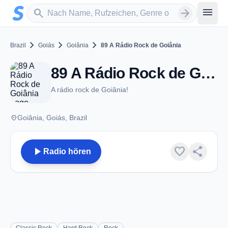
Zum Hauptinhalt springen
Sender suchen
menu
search
arrow_forward
chevron_right
chevron_right
chevron_right
Brazil
Goiás
Goiânia
89 A Rádio Rock de Goiânia
89 A Rádio Rock de Goiânia - FM 102.9 - Goiânia
A rádio rock de Goiânia!
place
Goiânia, Goiás, Brazil
play_arrow
favorite
share
Radio hören