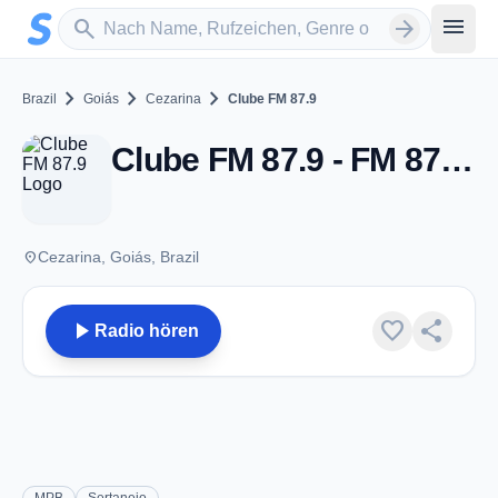
Zum Hauptinhalt springen
Sender suchen
menu
search
arrow_forward
chevron_right
chevron_right
chevron_right
Brazil
Goiás
Cezarina
Clube FM 87.9
Clube FM 87.9 - FM 87.9 - Cezarina
place
Cezarina, Goiás, Brazil
play_arrow
favorite
share
Radio hören