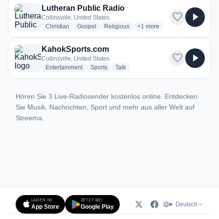
Lutheran Public Radio
favorite
play_arrow
Collinsville, United States
radio stations
radio stations
radio stations
more genres for Lutheran Pu
Christian
Gospel
Religious
+1
more
KahokSports.com
favorite
play_arrow
Collinsville, United States
radio stations
radio stations
radio stations
Entertainment
Sports
Talk
Hören Sie 3 Live-Radiosender kostenlos online. Entdecken
Sie Musik, Nachrichten, Sport und mehr aus aller Welt auf
Streema.
LADEN IM
JETZT BEI
Deutsch
App Store
Google Play