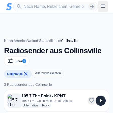
Zum Hauptinhalt springen
Sender suchen
menu
search
arrow_forward
North America
/
United States
/
Illinois
/
Collinsville
Radiosender aus Collinsville
tune
Filter
1
close
Alle zurücksetzen
Collinsville
3 Radiosender aus Collinsville
3 Radiosender aus Collinsville
105.7 The Point - KPNT
favorite
play_arrow
105.7 FM · Collinsville, United States
radio stations
radio stations
Alternative
Rock