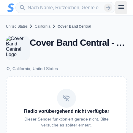
Zum Hauptinhalt springen
Sender suchen
menu
search
arrow_forward
chevron_right
chevron_right
United States
California
Cover Band Central
Cover Band Central - CA
place
, California, United States
wifi_off
Radio vorübergehend nicht verfügbar
Dieser Sender funktioniert gerade nicht. Bitte
versuche es später erneut.