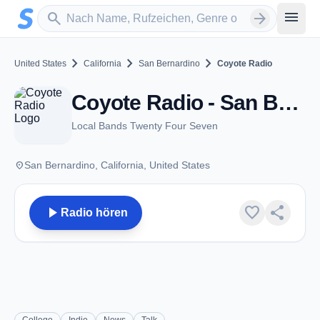
Zum Hauptinhalt springen
Sender suchen
menu
search
arrow_forward
chevron_right
chevron_right
chevron_right
United States
California
San Bernardino
Coyote Radio
Coyote Radio - San Bernardino, CA
Local Bands Twenty Four Seven
place
San Bernardino, California, United States
play_arrow
favorite
share
Radio hören