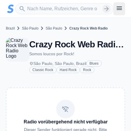
Zum Hauptinhalt springen
Sender suchen
menu
search
arrow_forward
chevron_right
chevron_right
chevron_right
Brazil
São Paulo
São Paulo
Crazy Rock Web Radio
Crazy Rock Web Radio - São Paulo
Somos loucos por Rock!
place
São Paulo, São Paulo, Brazil
Blues
Classic Rock
Hard Rock
Rock
wifi_off
Radio vorübergehend nicht verfügbar
Dieser Sender funktioniert gerade nicht. Bitte