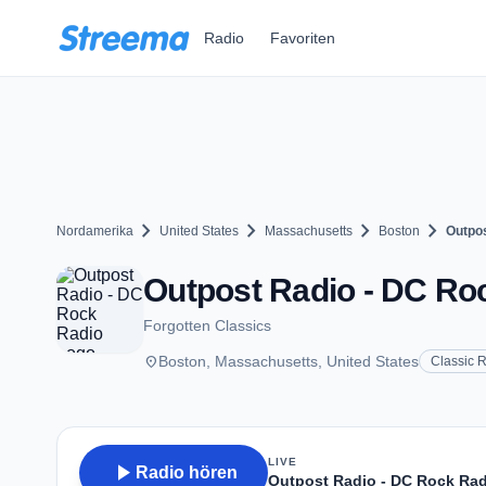
Zum Hauptinhalt springen
Radio
Favoriten
chevron_right
chevron_right
chevron_right
chevron_right
Nordamerika
United States
Massachusetts
Boston
Outpos
Outpost Radio - DC Ro
Forgotten Classics
place
Boston, Massachusetts, United States
Classic 
LIVE
play_arrow
Radio hören
Outpost Radio - DC Rock Ra