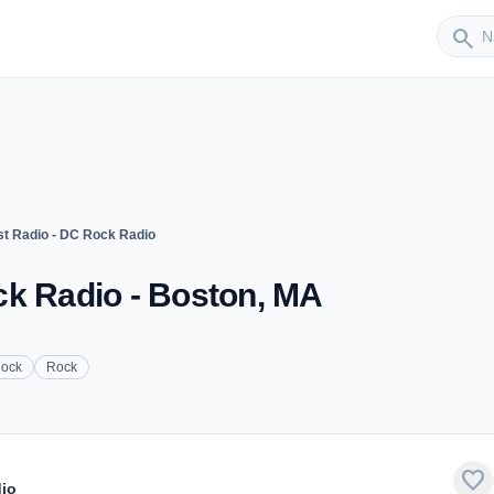
Sender
search
t Radio - DC Rock Radio
ck Radio - Boston, MA
Rock
Rock
favorite
dio