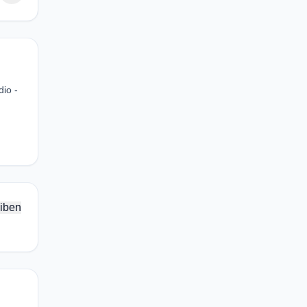
io -
iben