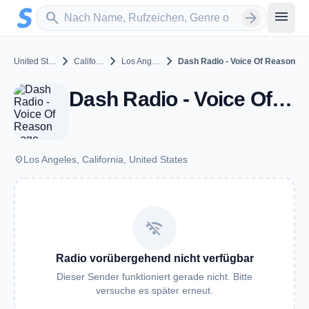
Zum Hauptinhalt springen
Sender suchen
menu
search
arrow_forward
chevron_right
chevron_right
chevron_right
United States
California
Los Angeles
Dash Radio - Voice Of Reason
Dash Radio - Voice Of Reason - Los Angeles, CA
place
Los Angeles, California, United States
wifi_off
Radio vorübergehend nicht verfügbar
Dieser Sender funktioniert gerade nicht. Bitte
versuche es später erneut.