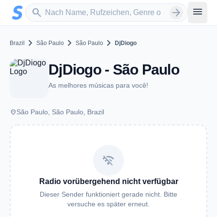
Zum Hauptinhalt springen
Sender suchen
menu
search
arrow_forward
chevron_right
chevron_right
chevron_right
Brazil
São Paulo
São Paulo
DjDiogo
DjDiogo - São Paulo
As melhores músicas para você!
place
São Paulo, São Paulo, Brazil
wifi_off
Radio vorübergehend nicht verfügbar
Dieser Sender funktioniert gerade nicht. Bitte
versuche es später erneut.