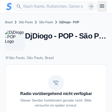
Zum Hauptinhalt springen
Sender suchen
menu
search
arrow_forward
chevron_right
chevron_right
chevron_right
Brazil
São Paulo
São Paulo
DjDiogo - POP
DjDiogo - POP - São Paulo
place
São Paulo, São Paulo, Brazil
wifi_off
Radio vorübergehend nicht verfügbar
Dieser Sender funktioniert gerade nicht. Bitte
versuche es später erneut.