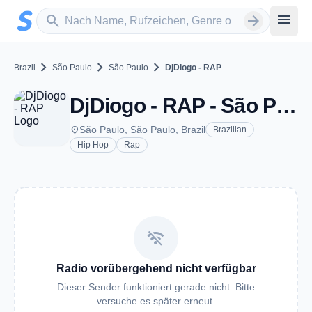
Zum Hauptinhalt springen
Sender suchen
menu
search
arrow_forward
chevron_right
chevron_right
chevron_right
Brazil
São Paulo
São Paulo
DjDiogo - RAP
DjDiogo - RAP - São Paulo
place
São Paulo, São Paulo, Brazil
Brazilian
Hip Hop
Rap
wifi_off
Radio vorübergehend nicht verfügbar
Dieser Sender funktioniert gerade nicht. Bitte
versuche es später erneut.