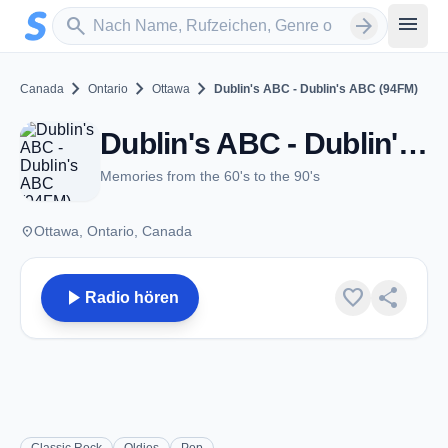
Zum Hauptinhalt springen
Sender suchen
menu
search
arrow_forward
chevron_right
chevron_right
chevron_right
Canada
Ontario
Ottawa
Dublin's ABC - Dublin's ABC (94FM)
Dublin's ABC - Dublin's ABC (94FM) - Ottawa, ON
Memories from the 60's to the 90's
place
Ottawa, Ontario, Canada
play_arrow
favorite
share
Radio hören