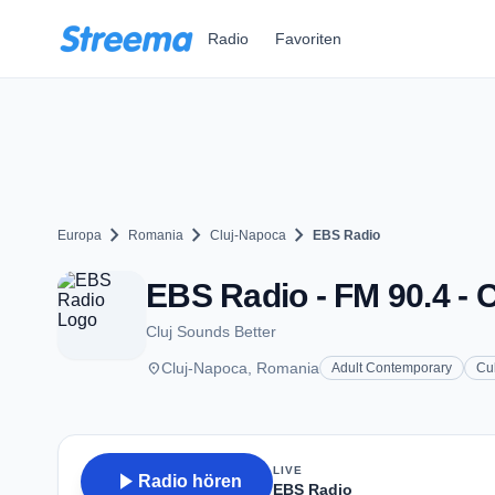
Zum Hauptinhalt springen
Radio
Favoriten
chevron_right
chevron_right
chevron_right
Europa
Romania
Cluj-Napoca
EBS Radio
EBS Radio - FM 90.4 - 
Cluj Sounds Better
place
Cluj-Napoca, Romania
Adult Contemporary
Cu
LIVE
play_arrow
Radio hören
EBS Radio