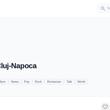
Sender
search
Cluj-Napoca
lture
News
Pop
Rock
Romanian
Talk
World
favorite