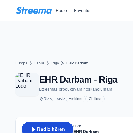
Zum Hauptinhalt springen
Radio
Favoriten
chevron_right
chevron_right
chevron_right
Europa
Latvia
Riga
EHR Darbam
EHR Darbam - Riga
Dziesmas produktīvam noskaņojumam
place
Riga, Latvia
Ambient
Chillout
LIVE
play_arrow
Radio hören
EHR Darbam