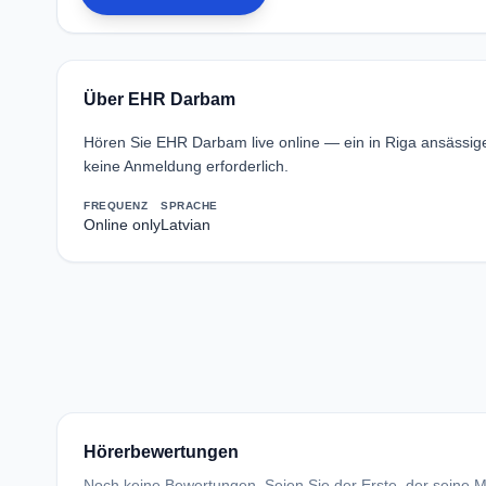
Über EHR Darbam
Hören Sie EHR Darbam live online — ein in Riga ansässi
keine Anmeldung erforderlich.
FREQUENZ
SPRACHE
Online only
Latvian
Hörerbewertungen
Noch keine Bewertungen. Seien Sie der Erste, der seine Me