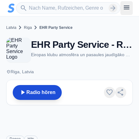
Zum Hauptinhalt springen
Sender suchen
menu
search
arrow_forward
chevron_right
chevron_right
Latvia
Riga
EHR Party Service
EHR Party Service - Riga
Eiropas klubu atmosfēra un pasaules jaudīgāko DJ remixi
place
Riga, Latvia
play_arrow
favorite
share
Radio hören