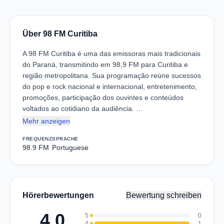
Über 98 FM Curitiba
A 98 FM Curitiba é uma das emissoras mais tradicionais
do Paraná, transmitindo em 98,9 FM para Curitiba e
região metropolitana. Sua programação reúne sucessos
do pop e rock nacional e internacional, entretenimento,
promoções, participação dos ouvintes e conteúdos
voltados ao cotidiano da audiência. …
Mehr anzeigen
FREQUENZ
SPRACHE
98.9 FM
Portuguese
Hörerbewertungen
Bewertung schreiben
4.0
5
star
0
4
star
1