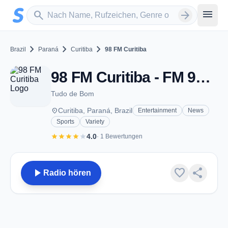
Zum Hauptinhalt springen
Sender suchen
menu
search
arrow_forward
chevron_right
chevron_right
chevron_right
Brazil
Paraná
Curitiba
98 FM Curitiba
98 FM Curitiba - FM 98.9 - Curitiba
Tudo de Bom
place
Curitiba, Paraná, Brazil
Entertainment
News
Sports
Variety
star
star
star
star
star
4.0
· 1 Bewertungen
play_arrow
favorite
share
Radio hören