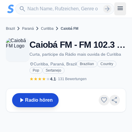
Zum Hauptinhalt springen
Sender suchen
menu
search
arrow_forward
chevron_right
chevron_right
chevron_right
Brazil
Paraná
Curitiba
Caiobá FM
Caiobá FM - FM 102.3 - Curitiba
Curta, participe da Rádio mais ouvida de Curitiba
place
Curitiba, Paraná, Brazil
Brazilian
Country
Pop
Sertanejo
star
star
star
star
star
4.1
· 131 Bewertungen
play_arrow
favorite
share
Radio hören