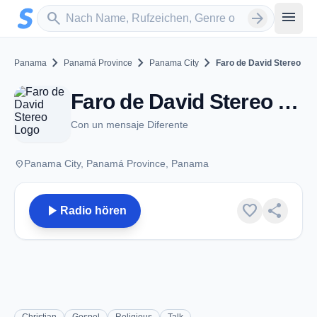
Zum Hauptinhalt springen
Sender suchen
menu
search
arrow_forward
chevron_right
chevron_right
chevron_right
Panama
Panamá Province
Panama City
Faro de David Stereo
Faro de David Stereo - FM 104.5 - Panama City
Con un mensaje Diferente
place
Panama City, Panamá Province, Panama
play_arrow
favorite
share
Radio hören