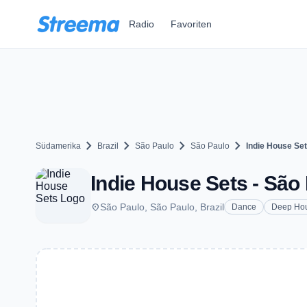
Zum Hauptinhalt springen
Radio
Favoriten
chevron_right
chevron_right
chevron_right
chevron_right
Südamerika
Brazil
São Paulo
São Paulo
Indie House Se
Indie House Sets - São
place
São Paulo, São Paulo, Brazil
Dance
Deep Ho