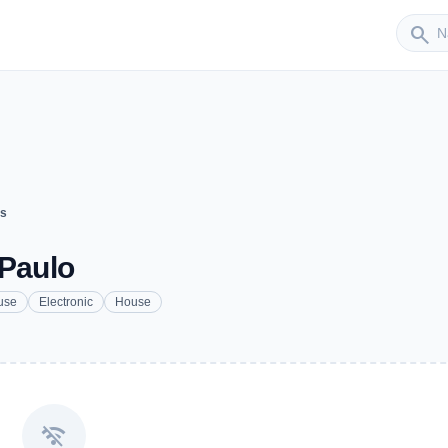
Sender
search
ts
 Paulo
use
Electronic
House
wifi_off