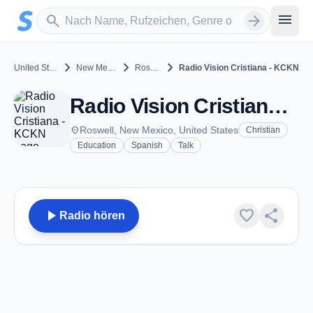
Zum Hauptinhalt springen
Sender suchen
menu
search
arrow_forward
chevron_right
chevron_right
chevron_right
United States
New Mexico
Roswell
Radio Vision Cristiana - KCKN
Radio Vision Cristiana - KCKN - AM 1020 - Roswell, NM
place
Roswell, New Mexico, United States
Christian
Education
Spanish
Talk
play_arrow
favorite
share
Radio hören