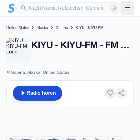
Zum Hauptinhalt springen
Sender suchen
menu
search
arrow_forward
chevron_right
chevron_right
chevron_right
United States
Alaska
Galena
KIYU - KIYU-FM
KIYU - KIYU-FM - FM 97.1 - Galena, AK
place
Galena, Alaska, United States
play_arrow
favorite
share
Radio hören