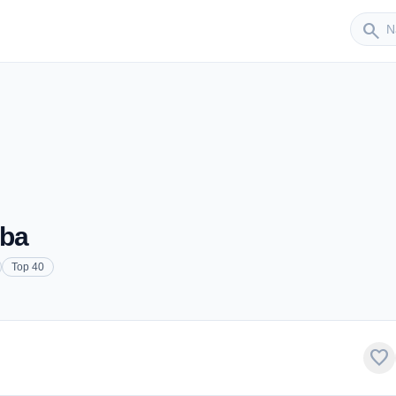
Sender
search
uba
Top 40
favorite