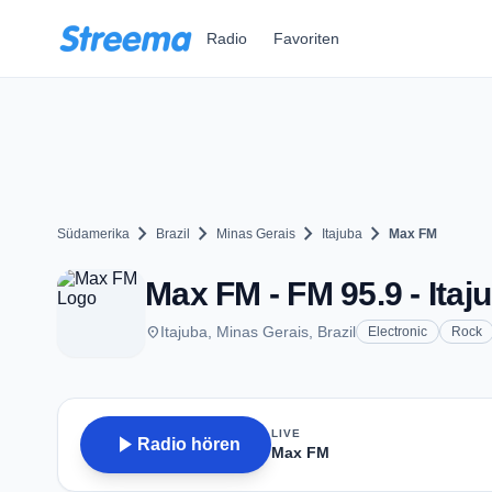
Zum Hauptinhalt springen
Radio
Favoriten
chevron_right
chevron_right
chevron_right
chevron_right
Südamerika
Brazil
Minas Gerais
Itajuba
Max FM
Max FM - FM 95.9 - Itaj
place
Itajuba, Minas Gerais, Brazil
Electronic
Rock
LIVE
play_arrow
Radio hören
Max FM