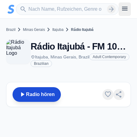
Zum Hauptinhalt springen
Sender suchen
menu
search
arrow_forward
chevron_right
chevron_right
chevron_right
Brazil
Minas Gerais
Itajuba
Rádio Itajubá
Rádio Itajubá - FM 107.7 - Itajuba
place
Itajuba, Minas Gerais, Brazil
Adult Contemporary
Brazilian
play_arrow
favorite
share
Radio hören