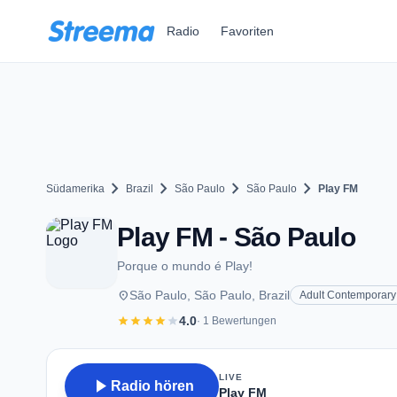
Zum Hauptinhalt springen
Radio
Favoriten
chevron_right
chevron_right
chevron_right
chevron_right
Südamerika
Brazil
São Paulo
São Paulo
Play FM
Play FM - São Paulo
Porque o mundo é Play!
place
São Paulo, São Paulo, Brazil
Adult Contemporary
star
star
star
star
star
4.0
· 1 Bewertungen
LIVE
play_arrow
Radio hören
Play FM